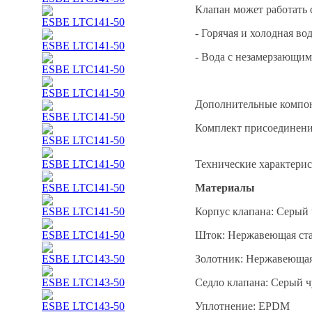
Клапан может работать
ESBE LTC141-50
- Горячая и холодная вод
ESBE LTC141-50
- Вода с незамерзающим
ESBE LTC141-50
ESBE LTC141-50
Дополнительные компо
ESBE LTC141-50
Комплект присоединени
ESBE LTC141-50
ESBE LTC141-50
Технические характери
ESBE LTC141-50
Материалы
ESBE LTC141-50
Корпус клапана: Серый 
ESBE LTC141-50
Шток: Нержавеющая ста
ESBE LTC143-50
Золотник: Нержавеющая
ESBE LTC143-50
Седло клапана: Серый ч
ESBE LTC143-50
Уплотнение: EPDM