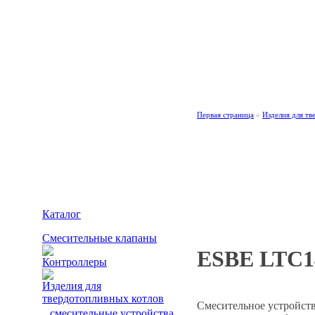
Каталог
·
О компании ESBE AB
·
Новости
·
Рекомендации
·
Инструкции
Первая страница
»
Изделия для тв
Изделия для тве
Каталог
Смесительные клапаны
ESBE LTC1
Контроллеры
Изделия для
твердотопливных котлов
Смесительное устройств
смесительные устройства