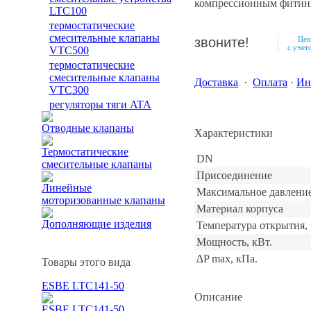
компрессионным фитин
LTC100
термостатические
смесительные клапаны
звоните!
Цен
с уче
VTC500
термостатические
смесительные клапаны
Доставка
·
Оплата
·
Ин
VTC300
регуляторы тяги ATA
Отводные клапаны
Характеристики
Термостатические
DN
смесительные клапаны
Присоединение
Линейные
Максимальное давление
моторизованные клапаны
Материал корпуса
Дополняющие изделия
Температура открытия, 
Мощность, кВт.
∆P max, кПа.
Товары этого вида
ESBE LTC141-50
Описание
ESBE LTC141-50