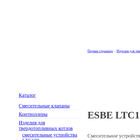
Каталог
·
О компании ESBE AB
·
Новости
·
Рекомендации
·
Инструкции
Первая страница
»
Изделия для тв
Изделия для тве
Каталог
Смесительные клапаны
ESBE LTC1
Контроллеры
Изделия для
твердотопливных котлов
смесительные устройства
Смесительное устройств