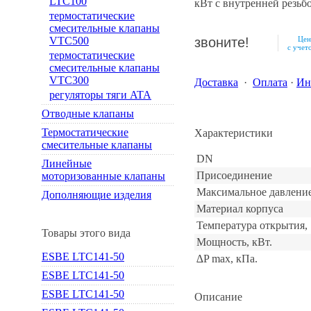
LTC100
кВт с внутренней резьб
термостатические
смесительные клапаны
VTC500
звоните!
Цен
с уче
термостатические
смесительные клапаны
VTC300
Доставка
·
Оплата
·
Ин
регуляторы тяги ATA
Отводные клапаны
Термостатические
Характеристики
смесительные клапаны
DN
Линейные
Присоединение
моторизованные клапаны
Максимальное давление
Дополняющие изделия
Материал корпуса
Температура открытия, 
Товары этого вида
Мощность, кВт.
ESBE LTC141-50
∆P max, кПа.
ESBE LTC141-50
ESBE LTC141-50
Описание