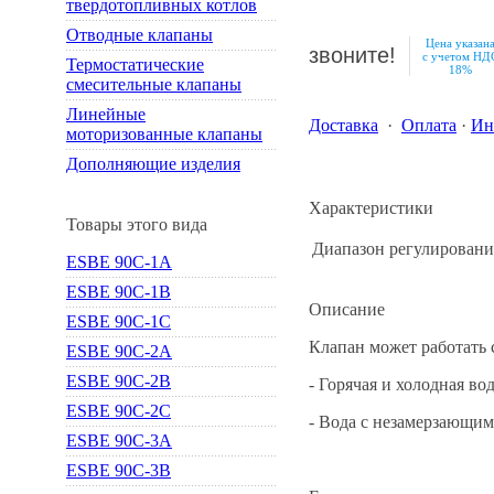
твердотопливных котлов
Отводные клапаны
Цена указан
звоните!
с учетом НД
Термостатические
18%
смесительные клапаны
Линейные
Доставка
·
Оплата
·
Ин
моторизованные клапаны
Дополняющие изделия
Характеристики
Товары этого вида
Диапазон регулировани
ESBE 90С-1А
ESBE 90С-1В
Описание
ESBE 90С-1С
Клапан может работать
ESBE 90С-2А
ESBE 90С-2В
- Горячая и холодная вод
ESBE 90С-2С
- Вода с незамерзающим
ESBE 90С-3А
ESBE 90С-3В