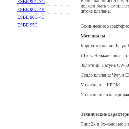
Если клапан используетс
ESBE 90С-3С
должен быть укомплекто
ESBE 90С-4В
штоке клапана.
ESBE 90С-4С
ESBE 95С
Технические характери
Материалы
Корпус клапана: Чугун 
Шток: Нержавеющая ста
Золотник: Латунь CW6
Седло клапана: Чугун E
Уплотнение: EPDM
Уплотнение в картридж
Технические характер
Тип: 2х и 3х-ходовые 