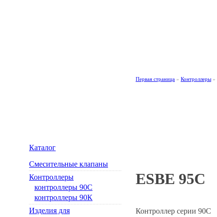
Каталог
·
О компании ESBE AB
·
Новости
·
Рекомендации
·
Инструкции
Первая страница
»
Контроллеры
»
Контроллеры
Каталог
Смесительные клапаны
ESBE 95С
Контроллеры
контроллеры 90C
контроллеры 90К
Изделия для
Контроллер серии 90С